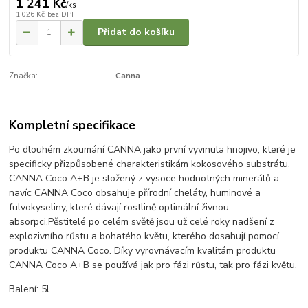
1 241 Kč
/
ks
1 026 Kč
bez DPH
Přidat do košíku
Značka:
Canna
Kompletní specifikace
Po dlouhém zkoumání CANNA jako první vyvinula hnojivo, které je
specificky přizpůsobené charakteristikám kokosového substrátu.
CANNA Coco A+B je složený z vysoce hodnotných minerálů a
navíc CANNA Coco obsahuje přírodní cheláty, huminové a
fulvokyseliny, které dávají rostlině optimální živnou
absorpci.Pěstitelé po celém světě jsou už celé roky nadšení z
explozivního růstu a bohatého květu, kterého dosahují pomocí
produktu CANNA Coco. Díky vyrovnávacím kvalitám produktu
CANNA Coco A+B se používá jak pro fázi růstu, tak pro fázi květu.
Balení: 5l