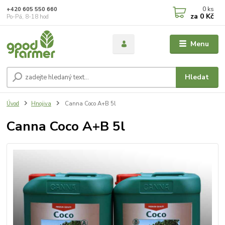
0
ks
+420 605 550 660
za
0 Kč
Po-Pá, 8-18 hod
Menu
Hledat
Úvod
Hnojiva
Canna Coco A+B 5l
Canna Coco A+B 5l