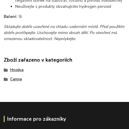
negativní účinek na substrát, rostlinu a přírodu všeobecně)
Neužívejte s produkty obsahujícími hydrogen peroxid
Balení:
5l
Skladujte dobře uzavřené na chladu-vzdorném místě. Před použitím
dobře protřepejte. Uschovejte mimo dosah dětí. Po otevření má
omezenou skladovatelnost. Nepolykejte.
Zboží zařazeno v kategoriích
Hnojiva
Canna
Informace pro zákazníky