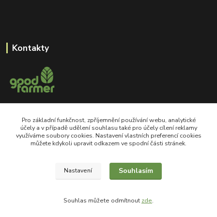
Kontakty
+420 605 550 660
Pro základní funkčnost, zpříjemnění používání webu, analytické
Po-Pá, 8-18 hod
účely a v případě udělení souhlasu také pro účely cílení reklamy
využíváme soubory cookies. Nastavení vlastních preferencí cookies
shop@goodfarmer.cz
můžete kdykoli upravit odkazem ve spodní části stránek.
Souhlasím
Nastavení
©2008 goodfarmer.cz Všechna práva vyhrazena.
Souhlas můžete odmítnout
zde
.
Vytvořeno na
Eshop-rychle.cz