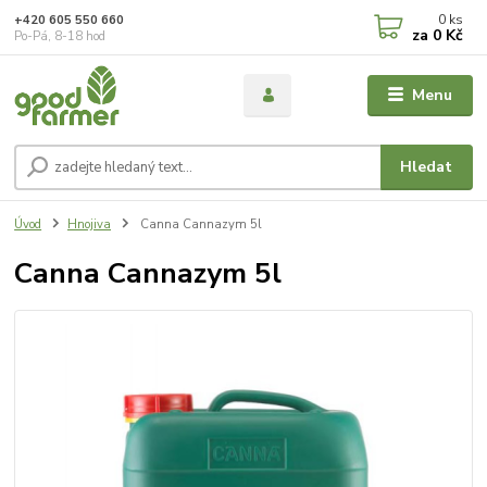
0
ks
+420 605 550 660
za
0 Kč
Po-Pá, 8-18 hod
Menu
Hledat
Úvod
Hnojiva
Canna Cannazym 5l
Canna Cannazym 5l