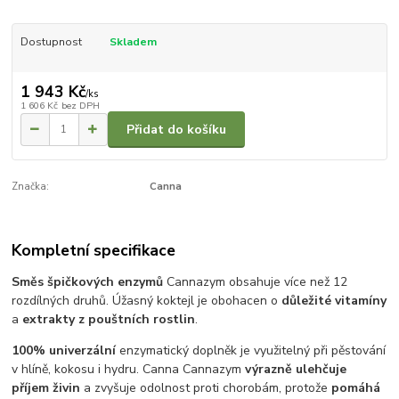
Dostupnost
Skladem
1 943 Kč
/
ks
1 606 Kč
bez DPH
Přidat do košíku
Značka:
Canna
Kompletní specifikace
Směs špičkových enzymů
Cannazym obsahuje více než 12
rozdílných druhů. Úžasný koktejl je obohacen o
důležité vitamíny
a
extrakty z pouštních rostlin
.
100% univerzální
enzymatický doplněk je využitelný při pěstování
v hlíně, kokosu i hydru. Canna Cannazym
výrazně ulehčuje
příjem živin
a zvyšuje odolnost proti chorobám, protože
pomáhá