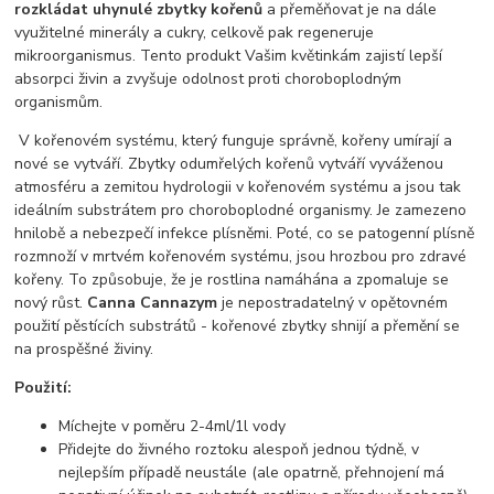
rozkládat uhynulé zbytky kořenů
a přeměňovat je na dále
využitelné minerály a cukry, celkově pak regeneruje
mikroorganismus. Tento produkt Vašim květinkám zajistí lepší
absorpci živin a zvyšuje odolnost proti choroboplodným
organismům.
V kořenovém systému, který funguje správně, kořeny umírají a
nové se vytváří. Zbytky odumřelých kořenů vytváří vyváženou
atmosféru a zemitou hydrologii v kořenovém systému a jsou tak
ideálním substrátem pro choroboplodné organismy. Je zamezeno
hnilobě a nebezpečí infekce plísněmi. Poté, co se patogenní plísně
rozmnoží v mrtvém kořenovém systému, jsou hrozbou pro zdravé
kořeny. To způsobuje, že je rostlina namáhána a zpomaluje se
nový růst.
Canna Cannazym
je nepostradatelný v opětovném
použití pěstících substrátů - kořenové zbytky shnijí a přemění se
na prospěšné živiny.
Použití:
Míchejte v poměru 2-4ml/1l vody
Přidejte do živného roztoku alespoň jednou týdně, v
nejlepším případě neustále (ale opatrně, přehnojení má