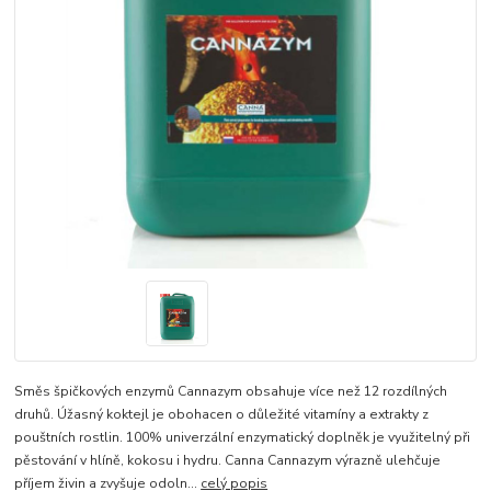
Směs špičkových enzymů Cannazym obsahuje více než 12 rozdílných
druhů. Úžasný koktejl je obohacen o důležité vitamíny a extrakty z
pouštních rostlin. 100% univerzální enzymatický doplněk je využitelný při
pěstování v hlíně, kokosu i hydru. Canna Cannazym výrazně ulehčuje
příjem živin a zvyšuje odoln...
celý popis