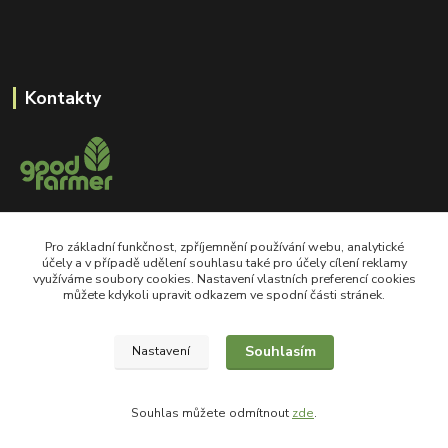
Kontakty
+420 605 550 660
Pro základní funkčnost, zpříjemnění používání webu, analytické
Po-Pá, 8-18 hod
účely a v případě udělení souhlasu také pro účely cílení reklamy
využíváme soubory cookies. Nastavení vlastních preferencí cookies
shop@goodfarmer.cz
můžete kdykoli upravit odkazem ve spodní části stránek.
Souhlasím
Nastavení
©2008 goodfarmer.cz Všechna práva vyhrazena.
Souhlas můžete odmítnout
zde
.
Vytvořeno na
Eshop-rychle.cz