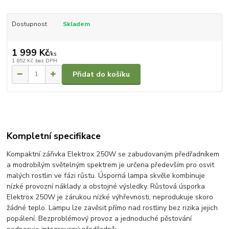
Dostupnost
Skladem
1 999 Kč
/
ks
1 652 Kč
bez DPH
Přidat do košíku
Kompletní specifikace
Kompaktní zářivka Elektrox 250W se zabudovaným předřadníkem
a modrobílým světelným spektrem je určena především pro osvit
malých rostlin ve fázi růstu. Úsporná lampa skvěle kombinuje
nízké provozní náklady a obstojné výsledky. Růstová úsporka
Elektrox 250W je zárukou nízké výhřevnosti, neprodukuje skoro
žádné teplo. Lampu lze zavěsit přímo nad rostliny bez rizika jejich
popálení. Bezproblémový provoz a jednoduché pěstování