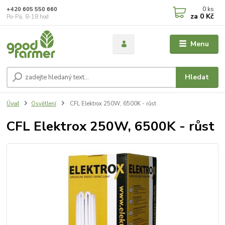
0
ks
+420 605 550 660
za
0 Kč
Po-Pá, 8-18 hod
Menu
Hledat
Úvod
Osvětlení
CFL Elektrox 250W, 6500K - růst
CFL Elektrox 250W, 6500K - růst