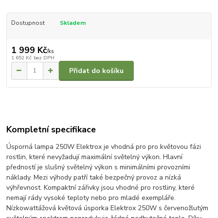
Dostupnost
Skladem
1 999 Kč
/
ks
1 652 Kč
bez DPH
Přidat do košíku
Kompletní specifikace
Úsporná lampa 250W Elektrox je vhodná pro pro květovou fázi
rostlin, které nevyžadují maximální světelný výkon. Hlavní
předností je slušný světelný výkon s minimálními provozními
náklady. Mezi výhody patří také bezpečný provoz a nízká
výhřevnost. Kompaktní zářivky jsou vhodné pro rostliny, které
nemají rády vysoké teploty nebo pro mladé exempláře.
Nízkowattážová květová úsporka Elektrox 250W s červenožlutým