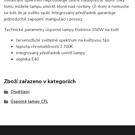
světelným spektrem neprodukuje žádné nadbytečné teplo. Díky
tomu můžete lampu umístit těsně nad rostliny (3-4cm) a nemusíte
se bát, že je světlo spálí. Integrovaný předřadník garantuje
jednoduché zapojení, manipulaci i provoz.
Technické parametry úsporné lampy Elektrox 250W na květ
červenožluté světelné spektrum na květovou fázi
teplota chromatičnosti 2.700K
integrovaný předřadník uvnitř lampy
objímka E40
Zboží zařazeno v kategoriích
Osvětlení
Úsporné lampy CFL