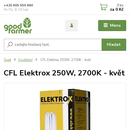
0
ks
+420 605 550 660
za
0 Kč
Po-Pá, 8-18 hod
Menu
Hledat
Úvod
Osvětlení
CFL Elektrox 250W, 2700K - květ
CFL Elektrox 250W, 2700K - květ