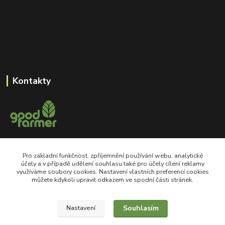
Kontakty
+420 605 550 660
Pro základní funkčnost, zpříjemnění používání webu, analytické
Po-Pá, 8-18 hod
účely a v případě udělení souhlasu také pro účely cílení reklamy
využíváme soubory cookies. Nastavení vlastních preferencí cookies
shop@goodfarmer.cz
můžete kdykoli upravit odkazem ve spodní části stránek.
Souhlasím
Nastavení