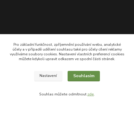
Pro základní funkčnost, zpříjemnění používání webu, analytické
účely a v případě udělení souhlasu také pro účely cílení reklamy
využíváme soubory cookies. Nastavení vlastních preferencí cookies
můžete kdykoli upravit odkazem ve spodní části stránek.
Kontakty
Souhlasím
Nastavení
Souhlas můžete odmítnout
zde
.
+420 605 550 660
Po-Pá, 8-18 hod
shop@goodfarmer.cz