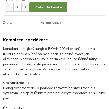
112 Kč
bez DPH
Přidat do košíku
Značka:
AgroBio Opava
Kompletní specifikace
Kontaktní biologický fungicid BIOAN 200ml chrání rostliny a
likviduje padlí a plísně na rostlinách, zelenině, ovocných
dřevinách. Neobsahuje umělé chemikálie, pouze účinné látky
přírodního původu, proto po aplikaci nebrání volnému pohybu lidí i
zvířat po ošetřené ploše. Výrobky se mohou používat i v
ekologickém zemědělství.
Charakteristika:
Biologický prostředek k podpoře zdravotního stavu rostlin s
výrazným vedlejším účinkem proti houbovým chorobám ze skupiny
padlí
Účinné látky: