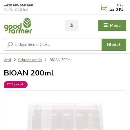
0
ks
+420 605 550 660
za
0 Kč
Po-Pá, 8-18 hod
Menu
Hledat
Úvod
Ochrana rostlin
BIOAN 200ml
BIOAN 200ml
TOP produkt