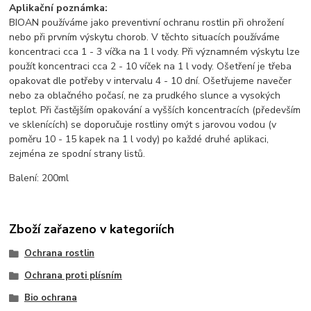
Aplikační poznámka:
BIOAN používáme jako preventivní ochranu rostlin při ohrožení
nebo při prvním výskytu chorob. V těchto situacích používáme
koncentraci cca 1 - 3 víčka na 1 l vody. Při významném výskytu lze
použít koncentraci cca 2 - 10 víček na 1 l vody. Ošetření je třeba
opakovat dle potřeby v intervalu 4 - 10 dní. Ošetřujeme navečer
nebo za oblačného počasí, ne za prudkého slunce a vysokých
teplot. Při častějším opakování a vyšších koncentracích (především
ve sklenících) se doporučuje rostliny omýt s jarovou vodou (v
poměru 10 - 15 kapek na 1 l vody) po každé druhé aplikaci,
zejména ze spodní strany listů.
Balení: 200ml
Zboží zařazeno v kategoriích
Ochrana rostlin
Ochrana proti plísním
Bio ochrana