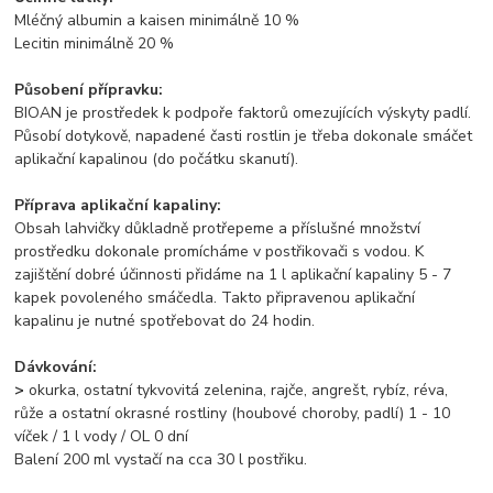
Mléčný albumin a kaisen minimálně 10 %
Lecitin minimálně 20 %
Působení přípravku:
BIOAN je prostředek k podpoře faktorů omezujících výskyty padlí.
Působí dotykově, napadené časti rostlin je třeba dokonale smáčet
aplikační kapalinou (do počátku skanutí).
Příprava aplikační kapaliny:
Obsah lahvičky důkladně protřepeme a příslušné množství
prostředku dokonale promícháme v postřikovači s vodou. K
zajištění dobré účinnosti přidáme na 1 l aplikační kapaliny 5 - 7
kapek povoleného smáčedla. Takto připravenou aplikační
kapalinu je nutné spotřebovat do 24 hodin.
Dávkování:
>
okurka, ostatní tykvovitá zelenina, rajče, angrešt, rybíz, réva,
růže a ostatní okrasné rostliny (houbové choroby, padlí) 1 - 10
víček / 1 l vody / OL 0 dní
Balení 200 ml vystačí na cca 30 l postřiku.