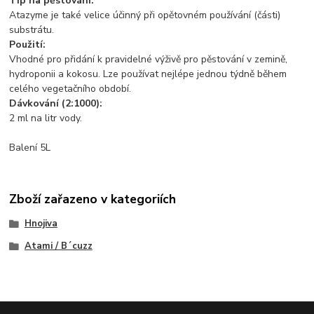
Tip na pěstování:
Atazyme je také velice účinný při opětovném používání (části)
substrátu.
Použití:
Vhodné pro přidání k pravidelné výživě pro pěstování v zemině,
hydroponii a kokosu. Lze používat nejlépe jednou týdně během
celého vegetačního období.
Dávkování (2:1000):
2 ml na litr vody.
Balení 5L
Zboží zařazeno v kategoriích
Hnojiva
Atami / B´cuzz