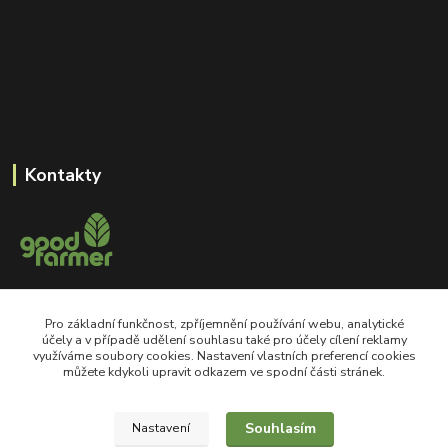
Kontakty
+420 605 550 660
Pro základní funkčnost, zpříjemnění používání webu, analytické
Po-Pá, 8-18 hod
účely a v případě udělení souhlasu také pro účely cílení reklamy
využíváme soubory cookies. Nastavení vlastních preferencí cookies
shop@goodfarmer.cz
můžete kdykoli upravit odkazem ve spodní části stránek.
Souhlasím
Nastavení