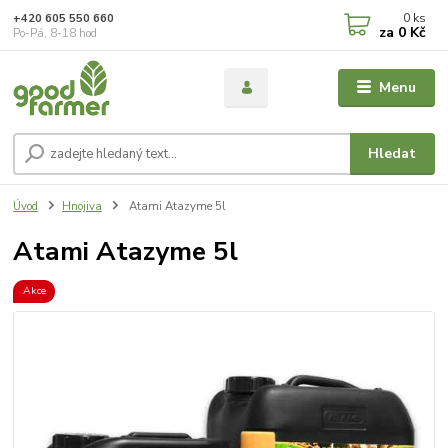
0
ks
+420 605 550 660
za
0 Kč
Po-Pá, 8-18 hod
Menu
Hledat
Úvod
Hnojiva
Atami Atazyme 5l
Atami Atazyme 5l
Akce