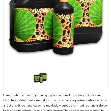
Usnadněte rostlině přijímání výživy a snižte riziko přehnojení. Výrazně
stimuluje půdní život a má tak pozitivní vliv na vývoj kořenového systému
a růst a květ rostliny. Atazyme rozkládá v substrátu mrtvé rostliny a zbytky
kořenů a tím snižuje riziko půdních chorob.Tip na pěstování:Atazyme je