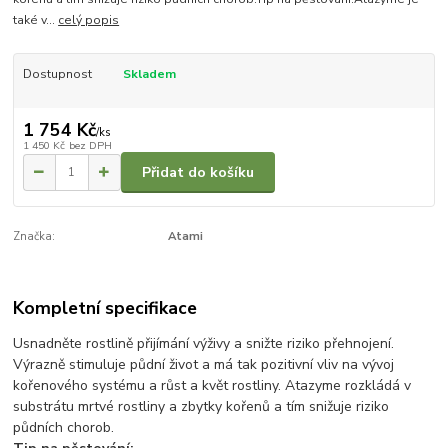
také v...
celý popis
Dostupnost
Skladem
1 754 Kč
/
ks
1 450 Kč
bez DPH
Přidat do košíku
Značka:
Atami
Kompletní specifikace
Usnadněte rostlině přijímání výživy a snižte riziko přehnojení.
Výrazně stimuluje půdní život a má tak pozitivní vliv na vývoj
kořenového systému a růst a květ rostliny. Atazyme rozkládá v
substrátu mrtvé rostliny a zbytky kořenů a tím snižuje riziko
půdních chorob.