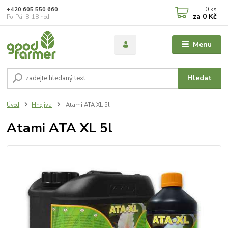
0
ks
+420 605 550 660
za
0 Kč
Po-Pá, 8-18 hod
Menu
Hledat
Úvod
Hnojiva
Atami ATA XL 5l
Atami ATA XL 5l