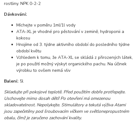
rostliny. NPK 0-2-2
Dávkování:
Míchejte v poměru 1ml/1l vody
ATA-XL je vhodné pro pěstování v zemině, hydroponii a
kokosu
Hnojíme od 3. týdne aktivního období do posledního týdne
období květu
Vzhledem k tomu, že ATA-XL se skládá z přirozených látek,
je po použití možný výskyt organického pachu. Na účinek
výrobku to ovšem nemá vliv
Balení:
5l
Skladujte při pokojové teplotě. Před použitím dobře protřepejte.
Uschovejte mimo dosah dětí! Po otevření má omezenou
skladovatelnost. Nepolykejte. Stimulátory a tekutá výživa Atami
jsou zapečetěny pod šroubovacím víčkem ve světlonepropustném
obalu, čímž je zaručeno zachování kvality.