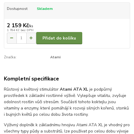
Dostupnost
Skladem
2 159 Kč
/
ks
1 784 Kč
bez DPH
Přidat do košíku
Značka:
Atami
Kompletní specifikace
Růstový a květový stimulátor
Atami ATA XL
je podpůrný
prostředek k základní rostlinné výživě. Vylepšuje vitalitu, zvyšuje
odolnost rostlin vůči stresům. Součástí tohoto koktejlu jsou
vitamíny a enzymy, které pomáhájí k rozvoji silných kořenů, stonků
i bujných květů po celou dobu života rostliny.
Výživný doplněk k základnímu hnojivu Atami ATA XL je vhodný pro
všechny typy půdy a substrátů, lze používat po celou dobu vývoje