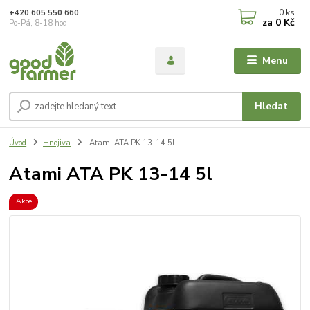
0
ks
+420 605 550 660
za
0 Kč
Po-Pá, 8-18 hod
Menu
Hledat
Úvod
Hnojiva
Atami ATA PK 13-14 5l
Atami ATA PK 13-14 5l
Akce