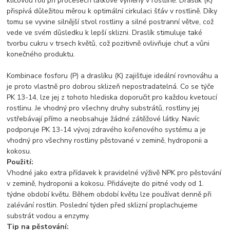
klíčovou roli při procesech látkové výměny v rostlině. Draslík (K)
přispívá důležitou měrou k optimální cirkulaci šťáv v rostlině. Díky
tomu se vyvine silnější stvol rostliny a silné postranní větve, což
vede ve svém důsledku k lepší sklizni. Draslík stimuluje také
tvorbu cukru v trsech květů, což pozitivně ovlivňuje chuť a vůni
konečného produktu.
Kombinace fosforu (P) a draslíku (K) zajišťuje ideální rovnováhu a
je proto vlastně pro dobrou sklizeň nepostradatelná. Co se týče
PK 13-14, lze jej z tohoto hlediska doporučit pro každou kvetoucí
rostlinu. Je vhodný pro všechny druhy substrátů, rostliny jej
vstřebávají přímo a neobsahuje žádné zátěžové látky. Navíc
podporuje PK 13-14 vývoj zdravého kořenového systému a je
vhodný pro všechny rostliny pěstované v zemině, hydroponii a
kokosu.
Použití:
Vhodné jako extra přídavek k pravidelné výživě NPK pro pěstování
v zemině, hydroponii a kokosu. Přidávejte do pitné vody od 1.
týdne období květu. Během období květu lze používat denně při
zalévání rostlin. Poslední týden před sklizní proplachujeme
substrát vodou a enzymy.
Tip na pěstování: