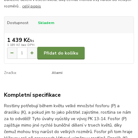
rozměrů...
celý popis
Dostupnost
Skladem
1 439 Kč
/
ks
1 189 Kč
bez DPH
Přidat do košíku
Značka:
Atami
Kompletní specifikace
Rostliny potřebují během květu velké množství fosforu (P) a
draslíku (K), a pokud jim to jako pěstitel zajistíme, rostlina se nám
za to odvděčí! Tyto úvahy vyústily ve vývoj PK 13-14. Fosfor (P)
zajišťuje mimo jiné rychlé buněčné dělení v trsech květů, díky
čemuž mohou trsy narůst do velkých rozměrů. Fosfor při tom hraje