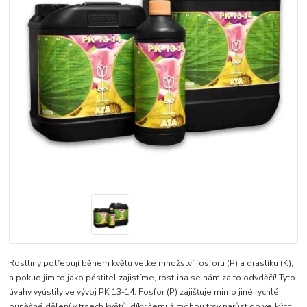
Rostliny potřebují během květu velké množství fosforu (P) a draslíku (K),
a pokud jim to jako pěstitel zajistíme, rostlina se nám za to odvděčí! Tyto
úvahy vyústily ve vývoj PK 13-14. Fosfor (P) zajišťuje mimo jiné rychlé
buněčné dělení v trsech květů, díky čemuž mohou trsy narůst do velkých