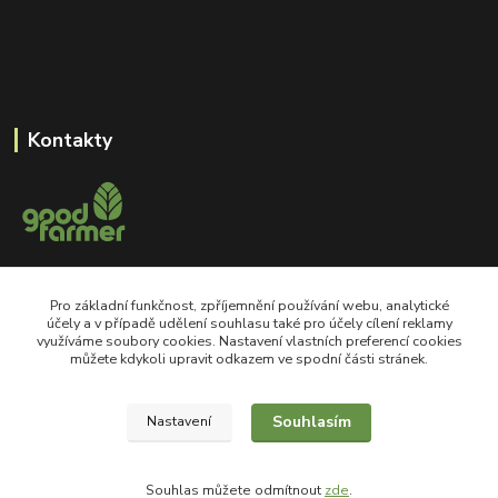
Kontakty
+420 605 550 660
Pro základní funkčnost, zpříjemnění používání webu, analytické
Po-Pá, 8-18 hod
účely a v případě udělení souhlasu také pro účely cílení reklamy
využíváme soubory cookies. Nastavení vlastních preferencí cookies
shop@goodfarmer.cz
můžete kdykoli upravit odkazem ve spodní části stránek.
Souhlasím
Nastavení
©2008 goodfarmer.cz Všechna práva vyhrazena.
Souhlas můžete odmítnout
zde
.