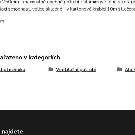
 250mm - maximálně ohebné potrubí z aluminiové folie s kostro
cí schopnost, velice skladné - v kartonové krabici 10m stlačen
1m
zařazeno v kategoriích
chotechnika
Ventilační potrubí
Alu 
 najdete