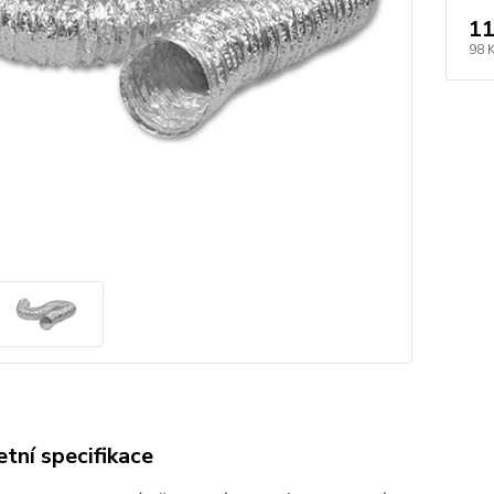
11
98 
tní specifikace