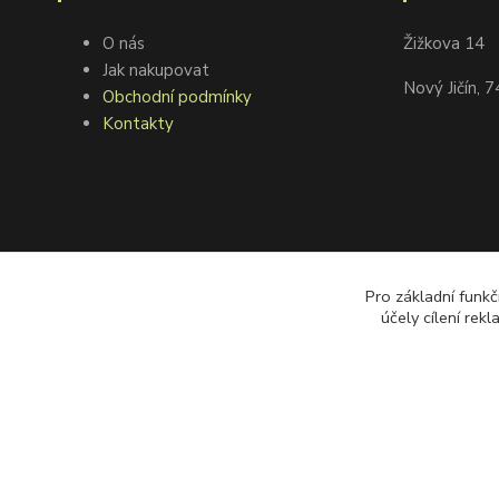
O nás
Žižkova 14
Jak nakupovat
Nový Jičín, 
Obchodní podmínky
Kontakty
Pro základní funkč
účely cílení rek
©2008 goodfarmer.cz Všechna práva vyhrazena.