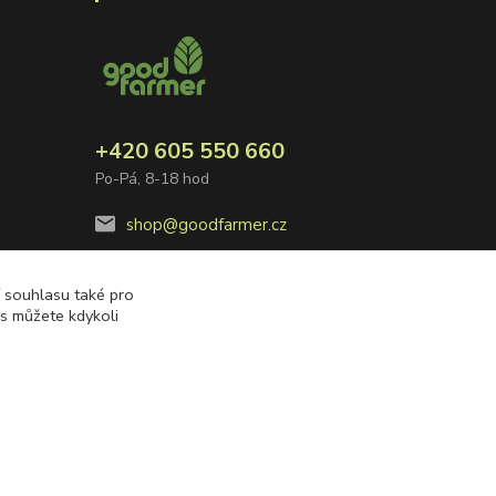
+420 605 550 660
Po-Pá, 8-18 hod
shop@goodfarmer.cz
í souhlasu také pro
es můžete kdykoli
Vytvořeno na
Eshop-rychle.cz