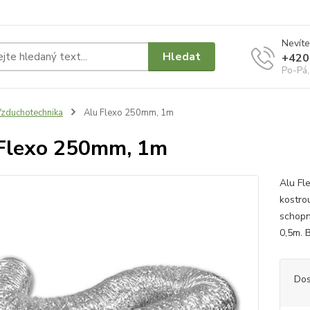
Nevíte
Hledat
+420
Po-Pá,
zduchotechnika
Alu Flexo 250mm, 1m
Flexo 250mm, 1m
Alu Fl
kostro
schopn
0,5m. 
Dos