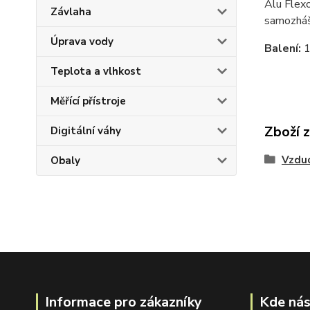
Alu Flexo
Závlaha
samozháše
Úprava vody
Balení:
Teplota a vlhkost
Měřící přístroje
Zboží 
Digitální váhy
Vzdu
Obaly
Informace pro zákazníky
Kde nás