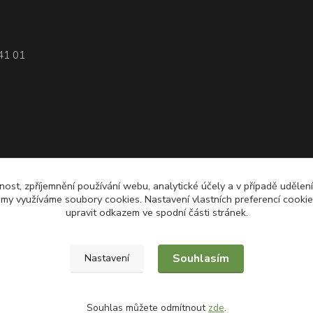
741 01
nost, zpříjemnění používání webu, analytické účely a v případě udělen
lamy využíváme soubory cookies. Nastavení vlastních preferencí cooki
upravit odkazem ve spodní části stránek.
Souhlasím
Nastavení
Souhlas můžete odmítnout
zde
.