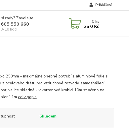
Přihlášení
 si rady? Zavolejte.
0
ks
 605 550 660
za
0 Kč
 8-18 hod
exo 250mm - maximálně ohebné potrubí z aluminiové folie s
u z ocelového drátu pro vzduchové rozvody, samozhášecí
ost, velice skladné - v kartonové krabici 10m stlačeno na
Balení: 1m
celý popis
tupnost
Skladem