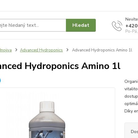
Nevíte
Hledat
+420
Po-Pá,
nojiva
Advanced Hydroponics
Advanced Hydroponics Amino 1l
nced Hydroponics Amino 1l
Organi
vitalit
dostup
optimál
Díky en
Dos