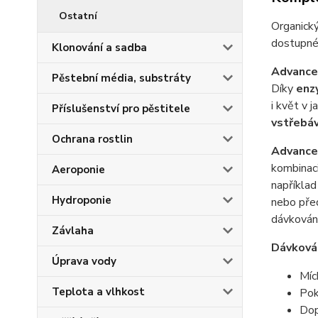
Ostatní
Organický
dostupné 
Klonování a sadba
Advance
Pěstební média, substráty
Díky
enz
i květ v 
Příslušenství pro pěstitele
vstřebá
Ochrana rostlin
Advance
kombinaci
Aeroponie
například
Hydroponie
nebo pře
dávkování
Závlaha
Dávkován
Úprava vody
Míc
Teplota a vlhkost
Pok
Dop