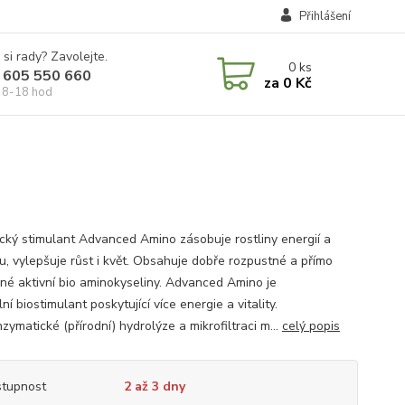
Přihlášení
 si rady? Zavolejte.
0
ks
 605 550 660
za
0 Kč
 8-18 hod
cký stimulant Advanced Amino zásobuje rostliny energií a
ou, vylepšuje růst i květ. Obsahuje dobře rozpustné a přímo
né aktivní bio aminokyseliny. Advanced Amino je
ní biostimulant poskytující více energie a vitality.
zymatické (přírodní) hydrolýze a mikrofiltraci m...
celý popis
tupnost
2 až 3 dny