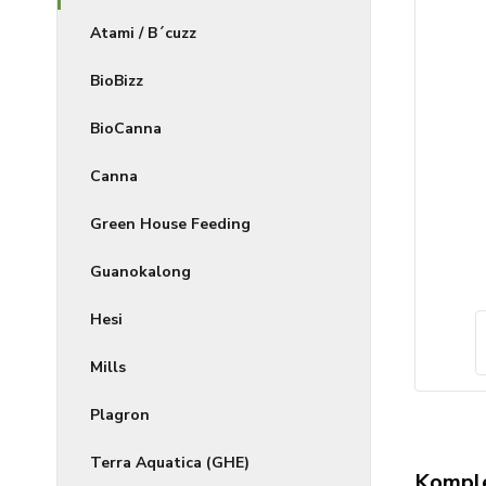
Atami / B´cuzz
BioBizz
BioCanna
Canna
Green House Feeding
Guanokalong
Hesi
Mills
Plagron
Terra Aquatica (GHE)
Komple