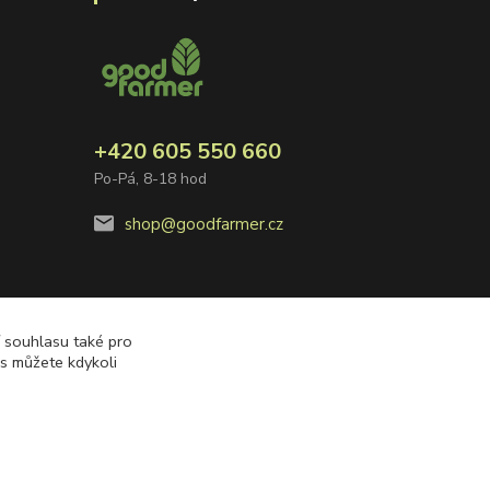
+420 605 550 660
Po-Pá, 8-18 hod
shop@goodfarmer.cz
í souhlasu také pro
es můžete kdykoli
Vytvořeno na
Eshop-rychle.cz