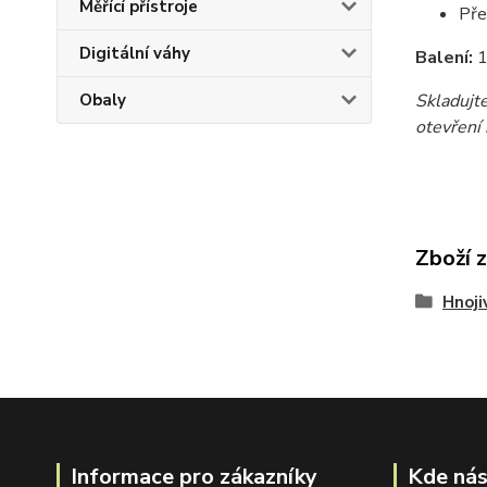
Měřící přístroje
Pře
Digitální váhy
Balení:
1
Skladujt
Obaly
otevření
Zboží 
Hnoji
Informace pro zákazníky
Kde nás