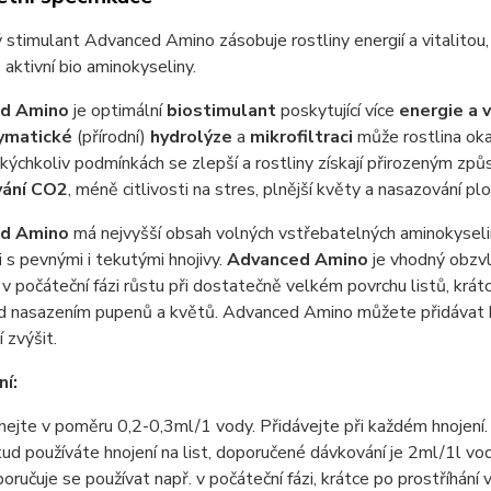
 stimulant Advanced Amino zásobuje rostliny energií a vitalitou,
aktivní bio aminokyseliny.
d Amino
je optimální
biostimulant
poskytující více
energie a v
ymatické
(přírodní)
hydrolýze
a
mikrofiltraci
může rostlina ok
jakýchkoliv podmínkách se zlepší a rostliny získají přirozeným z
vání CO2
, méně citlivosti na stres, plnější květy a nasazování pl
d Amino
má nejvyšší obsah volných vstřebatelných aminokyselin,
 s pevnými i tekutými hnojivy.
Advanced Amino
je vhodný obzvlá
 v počáteční fázi růstu při dostatečně velkém povrchu listů, krát
d nasazením pupenů a květů. Advanced Amino můžete přidávat bě
 zvýšit.
í:
hejte v poměru 0,2-0,3ml/1 vody. Přidávejte při každém hnojení.
ud používáte hnojení na list, doporučené dávkování je 2ml/1l vo
oručuje se používat např. v počáteční fázi, krátce po prostříhá