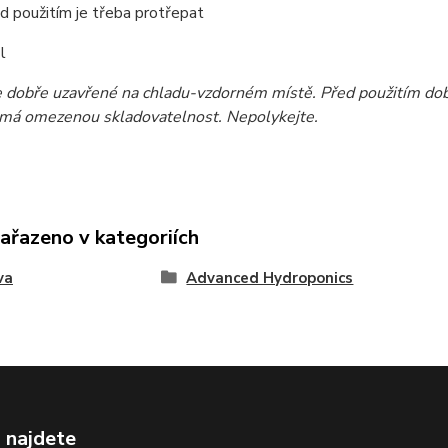
d použitím je třeba protřepat
l
e dobře uzavřené na chladu-vzdorném místě. Před použitím dob
 má omezenou skladovatelnost. Nepolykejte.
zařazeno v kategoriích
va
Advanced Hydroponics
 najdete