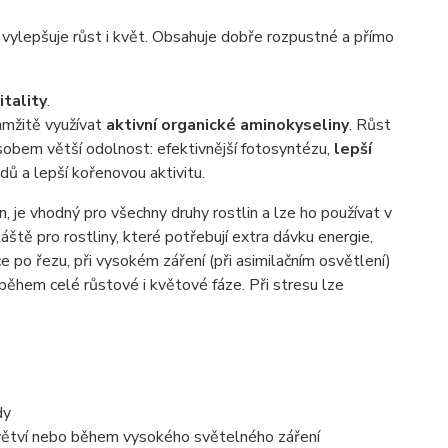
 vylepšuje růst i květ. Obsahuje dobře rozpustné a přímo
itality
.
amžitě využívat
aktivní organické
aminokyseliny
. Růst
působem větší odolnost: efektivnější fotosyntézu,
lepší
odů a lepší kořenovou aktivitu.
 je vhodný pro všechny druhy rostlin a lze ho používat v
ště pro rostliny, které potřebují extra dávku energie,
ce po řezu, při vysokém záření (při asimilačním osvětlení)
hem celé růstové i květové fáze. Při stresu lze
dy
ní větví nebo během vysokého světelného záření