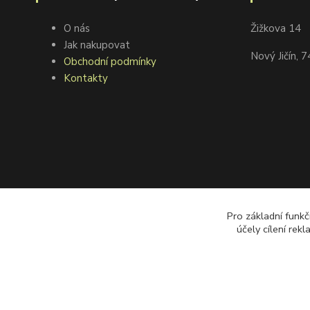
O nás
Žižkova 14
Jak nakupovat
Nový Jičín, 
Obchodní podmínky
Kontakty
Pro základní funkč
účely cílení rek
©2008 goodfarmer.cz Všechna práva vyhrazena.