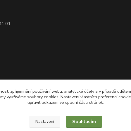
741 01
nost, zpříjemnění používání webu, analytické účely a v případě udělen
lamy využíváme soubory cookies. Nastavení vlastních preferencí cooki
upravit odkazem ve spodní části stránek.
Souhlasím
Nastavení